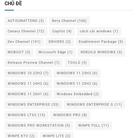
CHỦ ĐỀ
AUTOUNATTEND
(5)
Beta Channel
(106)
Canary Channel
(72)
Copilot
(4)
cách cài windows
(1)
Dev Channel
(101)
DRIVERS
(2)
Enablement Package
(5)
MCBOOT
(3)
Microsoft Edge
(1)
REBUILD WINDOWS
(3)
Release Preview Channel
(7)
TOOLS
(3)
WINDOWS 10 22H2
(7)
WINDOWS 11 23H2
(6)
WINDOWS 11 24H2
(6)
WINDOWS 11 25H2
(6)
WINDOWS 11 26H1
(6)
Windows Embedded
(2)
WINDOWS ENTERPRISE
(33)
WINDOWS ENTERPRISE G
(11)
WINDOWS LTSC
(15)
WINDOWS PRO
(8)
WINDOWS PRO WORKSTATION
(5)
WINPE FULL
(11)
WINPE KTV
(2)
WINPE LITE
(2)