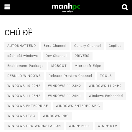
CHỦ ĐỀ
AUTOUNATTEND
Beta Channel
Canary Channel
Copilot
cách cài windows
Dev Channel
DRIVERS
Enablement Package
MCBOOT
Microsoft Edge
REBUILD WINDOWS
Release Preview Channel
TOOLS
WINDOWS 10 22H2
WINDOWS 11 23H2
WINDOWS 11 24H2
WINDOWS 11 25H2
WINDOWS 11 26H1
Windows Embedded
WINDOWS ENTERPRISE
WINDOWS ENTERPRISE G
WINDOWS LTSC
WINDOWS PRO
WINDOWS PRO WORKSTATION
WINPE FULL
WINPE KTV