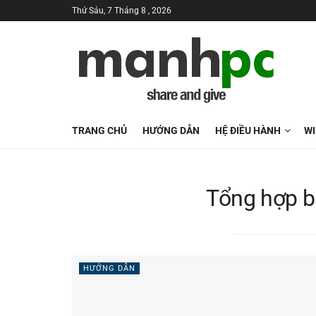
Thứ Sáu, 7 Tháng 8 , 2026
TRANG CHỦ
HƯỚNG DẪN
HỆ ĐIỀU HÀNH
W
Tổng hợp b
HƯỚNG DẪN