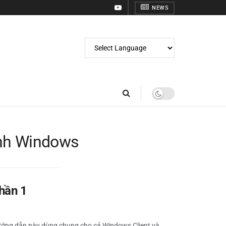
NEWS
ành Windows
hần 1
 Hướng dẫn này dùng chung cho cả Windows Client và