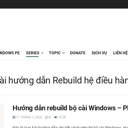
INDOWS PE
SERIES
TOPIC
DONATE
DỊCH VỤ
LIÊN HỆ
ài hướng dẫn Rebuild hệ điều h
Hướng dẫn rebuild bộ cài Windows – P
11 THÁNG 7, 2025
2
19.2K
Đây là loạt bài hướng dẫn chi tiết cách rebuild bộ cài Windows.