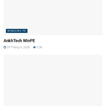
WINDOWS PE
AnkhTech WinPE
29 Tháng 4, 2026
3.5k