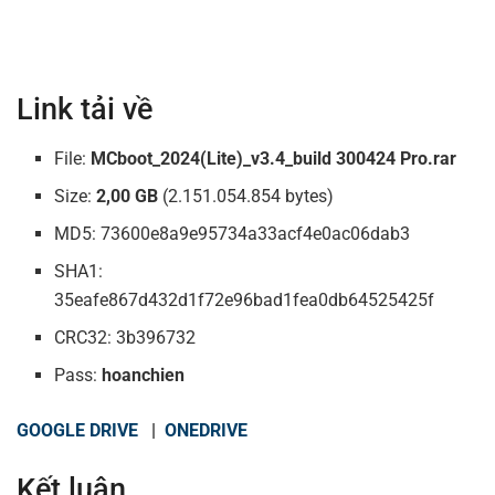
Link tải về
File:
MCboot_2024(Lite)_v3.4_build 300424 Pro.rar
Size:
2,00 GB
(2.151.054.854 bytes)
MD5: 73600e8a9e95734a33acf4e0ac06dab3
SHA1:
35eafe867d432d1f72e96bad1fea0db64525425f
CRC32: 3b396732
Pass:
hoanchien
GOOGLE DRIVE
|
ONEDRIVE
Kết luận