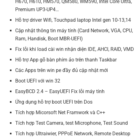
H670, H610, HM570, QM580, WM590, Intel Core Ultra,
Premium UP3-UP4…
Hỗ trợ driver Wifi, Touchpad laptop Intel gen 10-13,14
Cập nhật thông tin máy tính (Card Network, VGA, CPU,
Ram, Handisk, Boot MBR-UEFI)
Fix lỗi khi load cài win nhận diện IDE, AHCI, RAID, VMD
Hỗ trợ App gõ bàn phím ảo trên thanh Taskbar
Các Apps trên win pe đầy đủ cập nhật mới
Boot UEFI với win 32
EasyBCD 2.4 – EasyUEFI Fix lỗi máy tính
Ứng dụng hỗ trợ boot UEFI trên Dos
Tích hợp Micorsoft Net Framwork và C++
Tích hợp Test Camera, test Microphone, Test Sound
Tích hợp Ultraiwier, PPPoE Network, Remote Desktop