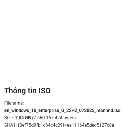
Thông tin ISO
Filename:
en_windows_10_enterprise_G_22H2_072025_manhnd.iso
Size:
7,04 GB
(7.560.167.424 bytes)
SHA1: f0ef75d9fb1c34c4c29f4ea11164e5ded5127c8a