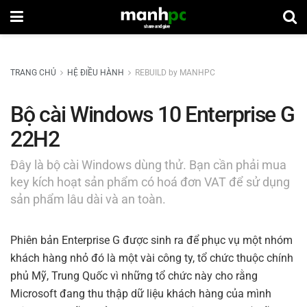
TRANG CHỦ
HỆ ĐIỀU HÀNH
REBUILD by MANHPC
Bộ cài Windows 10 Enterprise G
22H2
Đây là bộ cài Windows dùng thử. Bạn cần phải mua
key kích hoạt sản phẩm có hoá đơn VAT để sử dụng
sản phẩm lâu dài và an toàn.
Phiên bản Enterprise G được sinh ra để phục vụ một nhóm
khách hàng nhỏ đó là một vài công ty, tổ chức thuộc chính
phủ Mỹ, Trung Quốc vì những tổ chức này cho rằng
Microsoft đang thu thập dữ liệu khách hàng của mình