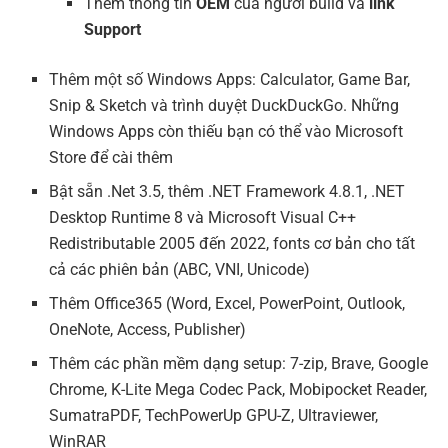
Thêm thông tin
OEM
của người build và
link
Support
Thêm một số Windows Apps: Calculator, Game Bar,
Snip & Sketch và trình duyệt DuckDuckGo. Những
Windows Apps còn thiếu bạn có thể vào Microsoft
Store để cài thêm
Bật sẵn .Net 3.5, thêm .NET Framework 4.8.1, .NET
Desktop Runtime 8 và Microsoft Visual C++
Redistributable 2005 đến 2022, fonts cơ bản cho tất
cả các phiên bản (ABC, VNI, Unicode)
Thêm Office365 (Word, Excel, PowerPoint, Outlook,
OneNote, Access, Publisher)
Thêm các phần mềm dạng setup: 7-zip, Brave, Google
Chrome, K-Lite Mega Codec Pack, Mobipocket Reader,
SumatraPDF, TechPowerUp GPU-Z, Ultraviewer,
WinRAR