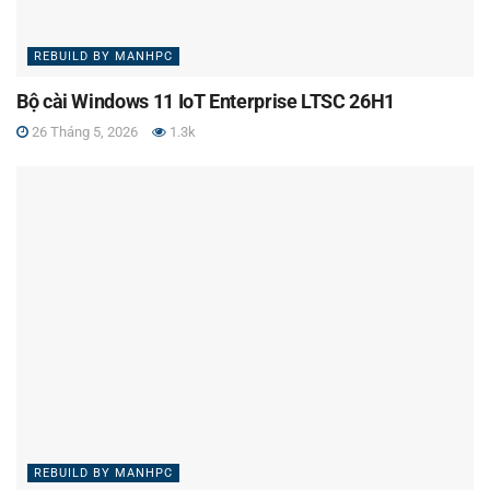
REBUILD BY MANHPC
Bộ cài Windows 11 IoT Enterprise LTSC 26H1
26 Tháng 5, 2026
1.3k
REBUILD BY MANHPC